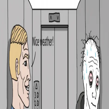
VIBE_CHECK
16
/
1
#
1
ركبت المصعد في الدوام أو الجامعة، ودخل
معك شخص غريب تماماً وانقفل الباب.
just vibe // don't overthink