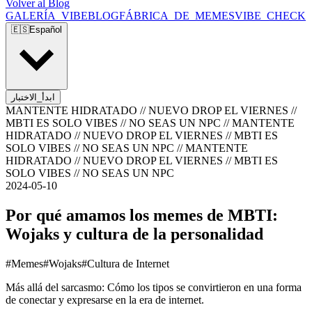
Volver al Blog
GALERÍA_VIBE
BLOG
FÁBRICA_DE_MEMES
VIBE_CHECK
🇪🇸
Español
ابدأ_الاختبار
MANTENTE HIDRATADO // NUEVO DROP EL VIERNES //
MBTI ES SOLO VIBES // NO SEAS UN NPC
//
MANTENTE
HIDRATADO // NUEVO DROP EL VIERNES // MBTI ES
SOLO VIBES // NO SEAS UN NPC
//
MANTENTE
HIDRATADO // NUEVO DROP EL VIERNES // MBTI ES
SOLO VIBES // NO SEAS UN NPC
2024-05-10
Por qué amamos los memes de MBTI:
Wojaks y cultura de la personalidad
#
Memes
#
Wojaks
#
Cultura de Internet
Más allá del sarcasmo: Cómo los tipos se convirtieron en una forma
de conectar y expresarse en la era de internet.