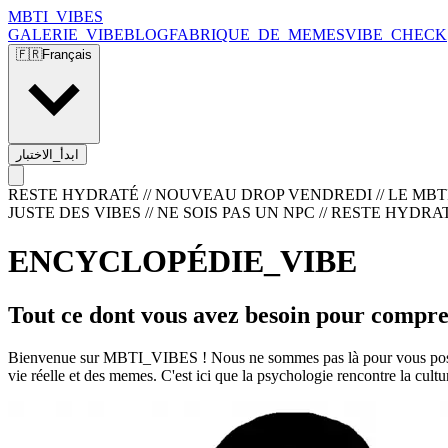
MBTI_VIBES
GALERIE_VIBE
BLOG
FABRIQUE_DE_MEMES
VIBE_CHECK
🇫🇷
Français
ابدأ_الاختبار
RESTE HYDRATÉ // NOUVEAU DROP VENDREDI // LE MBTI C
JUSTE DES VIBES // NE SOIS PAS UN NPC
//
RESTE HYDRATÉ
ENCYCLOPÉDIE_VIBE
Tout ce dont vous avez besoin pour compren
Bienvenue sur MBTI_VIBES ! Nous ne sommes pas là pour vous poser d
vie réelle et des memes. C'est ici que la psychologie rencontre la cul