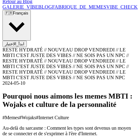
Retour au Blog
GALERIE_VIBE
BLOG
FABRIQUE_DE_MEMES
VIBE_CHECK
🇫🇷
Français
ابدأ_الاختبار
RESTE HYDRATÉ // NOUVEAU DROP VENDREDI // LE
MBTI C'EST JUSTE DES VIBES // NE SOIS PAS UN NPC
//
RESTE HYDRATÉ // NOUVEAU DROP VENDREDI // LE
MBTI C'EST JUSTE DES VIBES // NE SOIS PAS UN NPC
//
RESTE HYDRATÉ // NOUVEAU DROP VENDREDI // LE
MBTI C'EST JUSTE DES VIBES // NE SOIS PAS UN NPC
2024-05-10
Pourquoi nous aimons les memes MBTI :
Wojaks et culture de la personnalité
#
Memes
#
Wojaks
#
Internet Culture
Au-delà du sarcasme : Comment les types sont devenus un moyen
de se connecter et de s'exprimer à l'ère d'Internet.