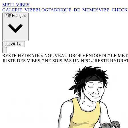
MBTI_VIBES
GALERIE_VIBE
BLOG
FABRIQUE_DE_MEMES
VIBE_CHECK
🇫🇷
Français
ابدأ_الاختبار
RESTE HYDRATÉ // NOUVEAU DROP VENDREDI // LE MBTI C
JUSTE DES VIBES // NE SOIS PAS UN NPC
//
RESTE HYDRATÉ